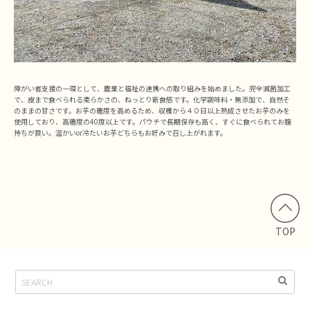
障がい者支援の一環として、農業と福祉の連携への取り組みを始めました。完全滅菌加工
で、皮まで食べられる柔らかさの、ねっとり新食感です。化学調味料・無添加で、自然そ
のままの甘さです。お芋の糖度を高めるため、収穫から４０日以上熟成させたお芋のみを
使用しており、高糖度の40度以上です。パウチで長期保存も高く、すぐに食べられてお腹
持ちが良い。温かいor冷たいお芋どちらもお好みで召し上がれます。
TOP